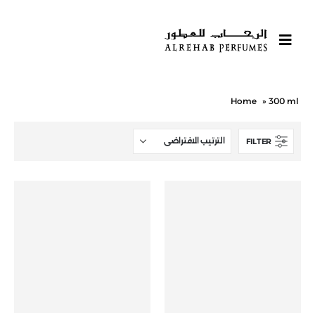
Home
»
300 ml
FILTER