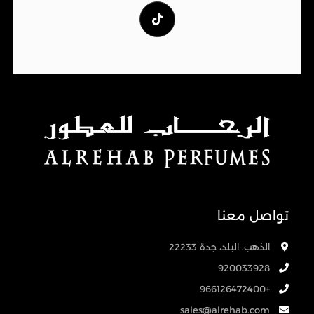
تواصل معنا
الذهب، البلد، جدة 22233
920033928
+966126472400
sales@alrehab.com