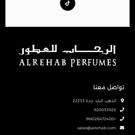
تواصل معنا
الذهب، البلد، جدة 22233
920033928
+966126472400
sales@alrehab.com