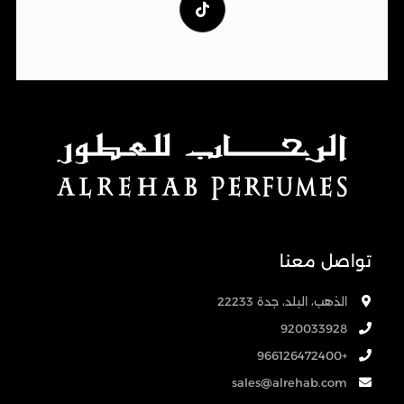
تواصل معنا
الذهب، البلد، جدة 22233
920033928
+966126472400
sales@alrehab.com