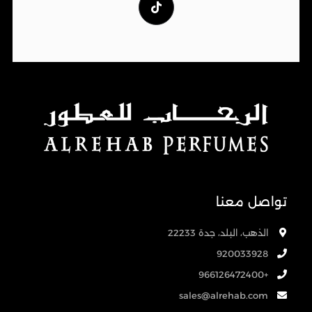
تواصل معنا
الذهب، البلد، جدة 22233
920033928
+966126472400
sales@alrehab.com