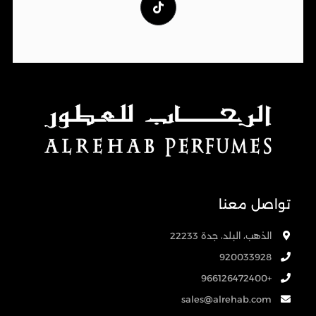
تواصل معنا
الذهب، البلد، جدة 22233
920033928
+966126472400
sales@alrehab.com