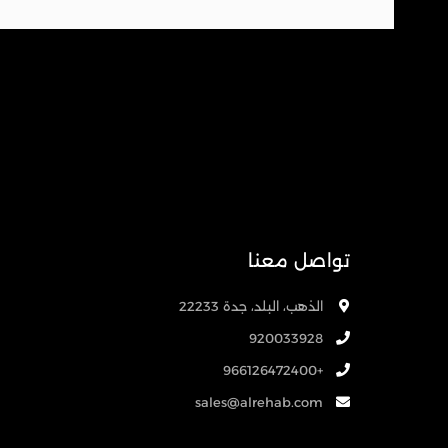
تواصل معنا
الذهب، البلد، جدة 22233
920033928
+966126472400
sales@alrehab.com