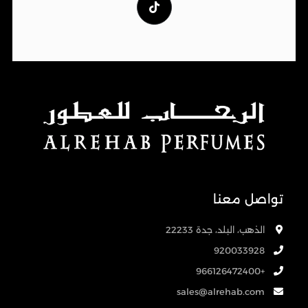
تواصل معنا
الذهب، البلد، جدة 22233
920033928
+966126472400
sales@alrehab.com