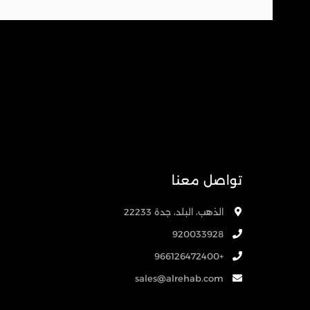
تواصل معنا
الذهب، البلد، جدة 22233
920033928
+966126472400
sales@alrehab.com