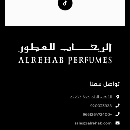
تواصل معنا
الذهب، البلد، جدة 22233
920033928
+966126472400
sales@alrehab.com