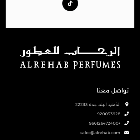
تواصل معنا
الذهب، البلد، جدة 22233
920033928
+966126472400
sales@alrehab.com