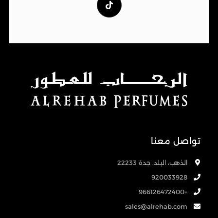
تواصل معنا
الذهب، البلد، جدة 22233
920033928
+966126472400
sales@alrehab.com