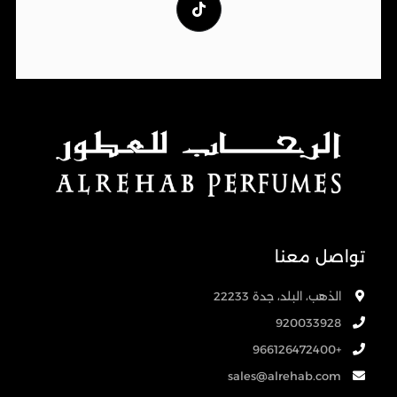
تواصل معنا
الذهب، البلد، جدة 22233
920033928
+966126472400
sales@alrehab.com