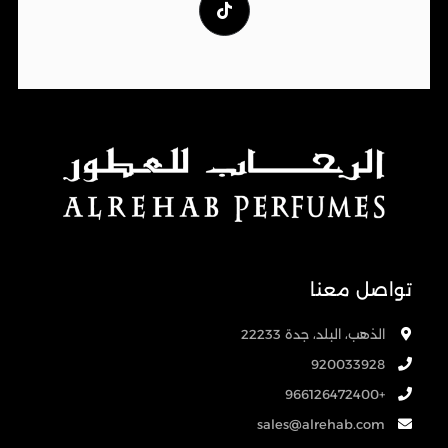
تواصل معنا
الذهب، البلد، جدة 22233
920033928
+966126472400
sales@alrehab.com