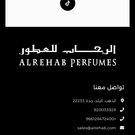
تواصل معنا
الذهب، البلد، جدة 22233
920033928
+966126472400
sales@alrehab.com