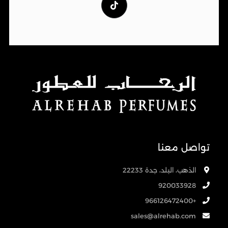
تواصل معنا
الذهب، البلد، جدة 22233
920033928
+966126472400
sales@alrehab.com