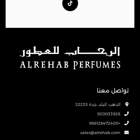
تواصل معنا
الذهب، البلد، جدة 22233
920033928
+966126472400
sales@alrehab.com